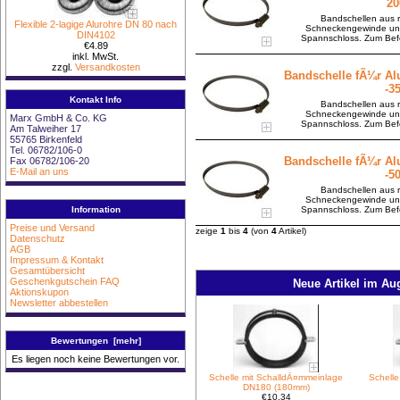
2
Bandschellen aus r
Flexible 2-lagige Alurohre DN 80 nach
Schneckengewinde und 
DIN4102
Spannschloss. Zum Befe
€4.89
inkl. MwSt.
zzgl.
Versandkosten
Bandschelle fÃ¼r Alu
-3
Kontakt Info
Bandschellen aus r
Schneckengewinde und 
Marx GmbH & Co. KG
Spannschloss. Zum Befe
Am Talweiher 17
55765 Birkenfeld
Tel. 06782/106-0
Bandschelle fÃ¼r Alu
Fax 06782/106-20
E-Mail an uns
-5
Bandschellen aus r
Schneckengewinde und 
Information
Spannschloss. Zum Befe
Preise und Versand
zeige
1
bis
4
(von
4
Artikel)
Datenschutz
AGB
Impressum & Kontakt
Gesamtübersicht
Geschenkgutschein FAQ
Neue Artikel im Au
Aktionskupon
Newsletter abbestellen
Bewertungen [mehr]
Es liegen noch keine Bewertungen vor.
Schelle mit SchalldÃ¤mmeinlage
Schell
DN180 (180mm)
€10.34