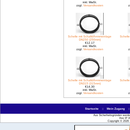
inkl. MwSt.
zzgl.
Versandkosten
z
Schelle mit SchalldÃ¤mmeinlage
Schell
DN250 (250mm)
€12.17
inkl. MwSt.
zzgl.
Versandkosten
z
Schelle mit SchalldÃ¤mmeinlage
Schell
DN315 (315mm)
€14.30
inkl. MwSt.
zzgl.
Versandkosten
z
Startseite
::
Mein Zugang
:
Aus Sicherheitsgründen werden
Ihre IP 
Copyright © 2026