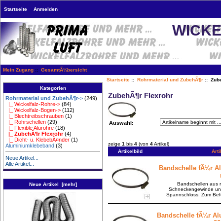
Startseite
Anmelden
WICKE
Mein Zugang
::
GesamtÃ¼bersicht
Startseite
::
Rohrmaterial und ZubehÃ¶r
:: Zub
Kategorien
ZubehÃ¶r Flexrohr
Rohrmaterial und ZubehÃ¶r
->
(249)
|_ Wickelfalz-Rohre->
(84)
|_ Wickelfalz-Bogen->
(112)
|_ Blechtreibschrauben
(1)
|_ Rohrschellen
(29)
Auswahl:
|_ Flexible Alurohre
(18)
|_ ZubehÃ¶r Flexrohr
(4)
|_ Dicht- u. KlebebÃ¤nder
(1)
zeige
1
bis
4
(von
4
Artikel)
Aluminiumklebeband
(3)
Artikelbild
Art
Neue Artikel...
Alle Artikel...
Bandschelle fÃ¼r Al
Bandschellen aus r
Neue Artikel [mehr]
Schneckengewinde und 
Spannschloss. Zum Befe
Bandschelle fÃ¼r Alu