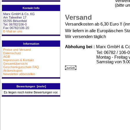
Verwendungszweck : 
(
bitte u
Kontakt Info
Marx GmbH & Co. KG
Versand
Am Talweiher 17
55765 Birkenfeld
Versandkosten ab 6,30 Euro !! (in
Tel. 06782/106-0
Fax 06782/106-20
Wir liefern in alle Europäischen S
E-Mail an uns
Wir versenden täglich
Information
Abholung bei :
Marx GmbH & Co. 
Preise und Versand
Tel: 06782 / 106-0
Datenschutz
Montag - Freitag von 9.
AGB
Impressum & Kontakt
Samstag von 9.00 - 1
Gesamtübersicht
Geschenkgutschein FAQ
Aktionskupon
Newsletter abbestellen
Bewertungen [mehr]
Es liegen noch keine Bewertungen vor.