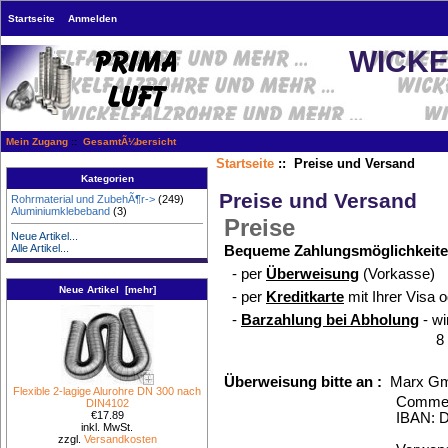
Startseite
Anmelden
WICKE
Mein Zugang
::
GesamtÃ¼bersicht
Startseite
:: Preise und Versand
Kategorien
Preise und Versand
Rohrmaterial und ZubehÃ¶r->
(249)
Aluminiumklebeband
(3)
Preise
Neue Artikel...
Alle Artikel...
Bequeme Zahlungsmöglichkeite
- per
Überweisung
(Vorkasse)
Neue Artikel [mehr]
- per
Kreditkarte
mit Ihrer Visa 
-
Barzahlung bei Abholung
- wi
8 Tage lang nach
Überweisung bitte an :
Marx Gm
Flexible 2-lagige Alurohre DN 300 nach
Commerzbank Ida
DIN4102
€17.89
IBAN: DE74 5624 0
inkl. MwSt.
zzgl.
Versandkosten