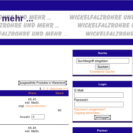
ehr ...
Suche
Erweiterte Suche
Login
1
2
3
[Nächste >>]
E-Mail:
Preis
Stück
€6.45
Passwort:
inkl. MwSt.
zzgl.
Versandkosten
Passwort vergessen?
90
Zugang einrichten
Anzahl:
€6.45
Partner
inkl. MwSt.