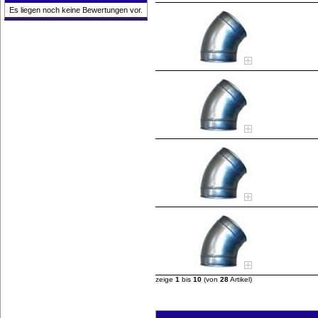
Es liegen noch keine Bewertungen vor.
zeige
1
bis
10
(von
28
Artikel)