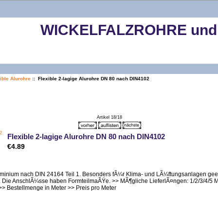
WICKELFALZROHRE und m
ible Alurohre
:: Flexible 2-lagige Alurohre DN 80 nach DIN4102
Artikel 18/18
Flexible 2-lagige Alurohre DN 80 nach DIN4102
€4.89
minium nach DIN 24164 Teil 1. Besonders fÃ¼r Klima- und LÃ¼ftungsanlagen gee
 Die AnschlÃ¼sse haben FormteilmaÃŸe. >> MÃ¶gliche LieferlÃ¤ngen: 1/2/3/4/5 Met
>> Bestellmenge in Meter >> Preis pro Meter