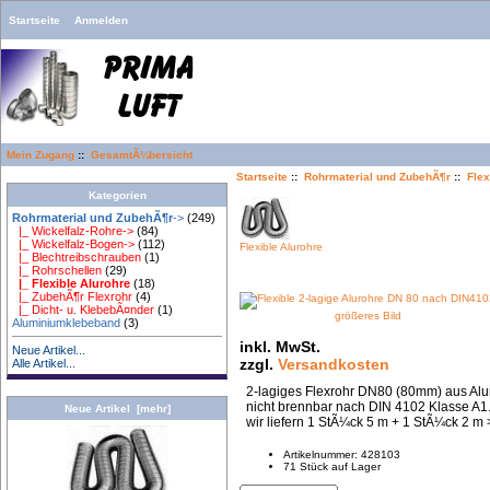
Startseite
Anmelden
Mein Zugang
::
GesamtÃ¼bersicht
Startseite
::
Rohrmaterial und ZubehÃ¶r
::
Flex
Kategorien
Rohrmaterial und ZubehÃ¶r
->
(249)
|_ Wickelfalz-Rohre->
(84)
|_ Wickelfalz-Bogen->
(112)
Flexible Alurohre
|_ Blechtreibschrauben
(1)
|_ Rohrschellen
(29)
|_ Flexible Alurohre
(18)
|_ ZubehÃ¶r Flexrohr
(4)
|_ Dicht- u. KlebebÃ¤nder
(1)
größeres Bild
Aluminiumklebeband
(3)
inkl. MwSt.
Neue Artikel...
zzgl.
Versandkosten
Alle Artikel...
2-lagiges Flexrohr DN80 (80mm) aus Alu
nicht brennbar nach DIN 4102 Klasse A1.
Neue Artikel [mehr]
wir liefern 1 StÃ¼ck 5 m + 1 StÃ¼ck 2 m 
Artikelnummer: 428103
71 Stück auf Lager