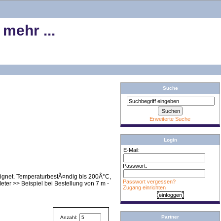
ehr ...
Suche
Erweiterte Suche
Login
E-Mail:
Passwort:
ignet. TemperaturbestÃ¤ndig bis 200Â°C,
Passwort vergessen?
er >> Beispiel bei Bestellung von 7 m -
Zugang einrichten
Partner
Anzahl: