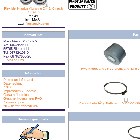
Flexible 2-lagige Alurohre DN 140 nach
DIN4102
€7.49
inkl. MwSt.
zzgl.
Versandkosten
Kun
Kontakt Info
Marx GmbH & Co. KG
Am Talweiher 17
55765 Birkenfeld
Tel. 06782/106-0
Fax 06782/106-20
E-Mail an uns
PVC Klebeband / PVC Dichtband 33 m 
Information
Preise und Versand
Datenschutz
AGB
Impressum & Kontakt
Gesamtübersicht
Geschenkgutschein FAQ
Aktionskupon
Bandschelle fÃ¼r Aluflexrohr DN50-80 (5
Newsletter abbestellen
Bewertungen [mehr]