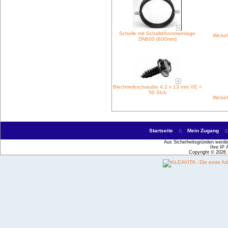
Schelle mit SchalldÃ¤mmeinlage
Wicke
DN600 (600mm)
Blechtreibschraube 4,2 x 13 mm VE =
50 Stck
Wicke
Startseite
::
Mein Zugang
:
Aus Sicherheitsgründen werden
Ihre IP 
Copyright © 2026