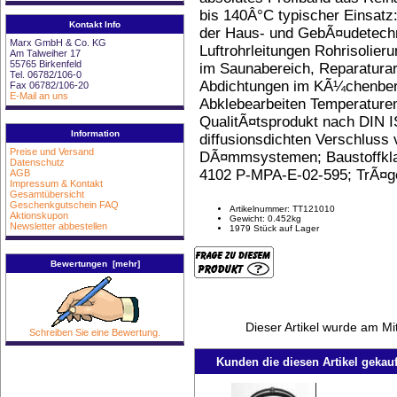
bis 140Â°C typischer Einsatz: 
Kontakt Info
der Haus- und GebÃ¤udetechn
Marx GmbH & Co. KG
Luftrohrleitungen Rohrisolier
Am Talweiher 17
55765 Birkenfeld
im Saunabereich, Reparaturar
Tel. 06782/106-0
Abdichtungen im KÃ¼chenbere
Fax 06782/106-20
E-Mail an uns
Abklebearbeiten Temperature
QualitÃ¤tsprodukt nach DIN I
Information
diffusionsdichten Verschluss
Preise und Versand
DÃ¤mmsystemen; Baustoffkla
Datenschutz
4102 P-MPA-E-02-595; TrÃ¤g
AGB
Impressum & Kontakt
Gesamtübersicht
Geschenkgutschein FAQ
Artikelnummer: TT121010
Aktionskupon
Gewicht: 0.452kg
Newsletter abbestellen
1979 Stück auf Lager
Bewertungen [mehr]
Dieser Artikel wurde am M
Schreiben Sie eine Bewertung.
Kunden die diesen Artikel gekauf