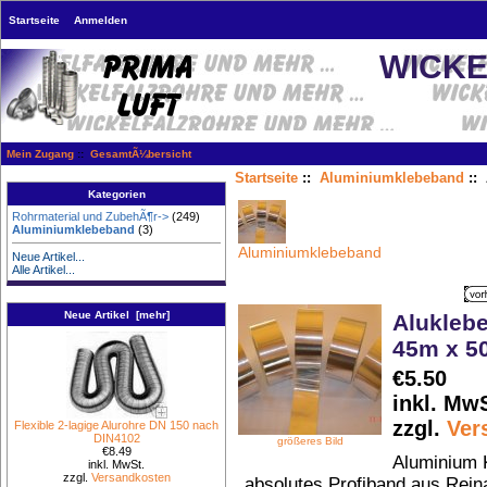
Startseite
Anmelden
WICKE
Mein Zugang
::
GesamtÃ¼bersicht
Startseite
::
Aluminiumklebeband
::
Kategorien
Rohrmaterial und ZubehÃ¶r->
(249)
Aluminiumklebeband
(3)
Aluminiumklebeband
Neue Artikel...
Alle Artikel...
Neue Artikel [mehr]
Alukleb
45m x 5
€5.50
inkl. MwS
zzgl.
Ver
Flexible 2-lagige Alurohre DN 150 nach
DIN4102
größeres Bild
€8.49
Aluminium 
inkl. MwSt.
zzgl.
Versandkosten
absolutes Profiband aus Rei